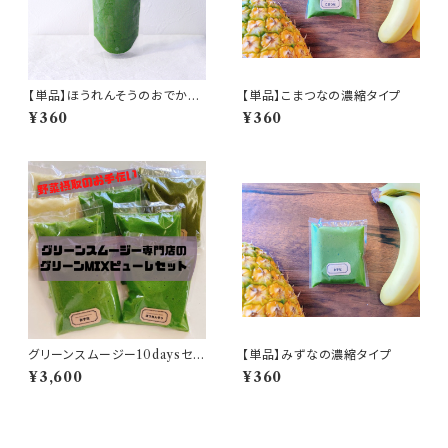
【単品】ほうれんそうのおでかけ
【単品】こまつなの濃縮タイプ
パック
¥360
¥360
グリーンスムージー10daysセッ
【単品】みずなの濃縮タイプ
ト(濃縮タイプ)
¥3,600
¥360