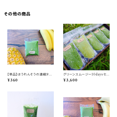
その他の商品
【単品】ほうれんそうの濃縮タイ
グリーンスムージー10daysセッ
プ
ト(おでかけパック)
¥360
¥3,600